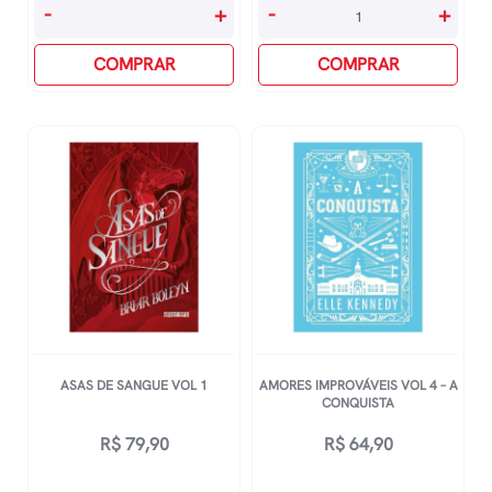
Os
Meus
-
+
-
+
Clãs
Amigos
Da
COMPRAR
quantidade
COMPRAR
Lua
Alfa
quantidade
ASAS DE SANGUE VOL 1
AMORES IMPROVÁVEIS VOL 4 – A
CONQUISTA
R$
79,90
R$
64,90