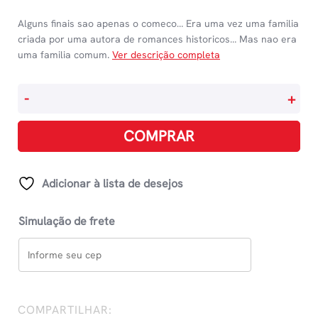
Alguns finais sao apenas o comeco… Era uma vez uma familia
criada por uma autora de romances historicos… Mas nao era
uma familia comum.
Ver descrição completa
Os
-
+
Bridgertons
Vol
COMPRAR
9
-
E
Adicionar à lista de desejos
Viveram
Felizes
Simulação de frete
Para
Sempre
quantidade
COMPARTILHAR: