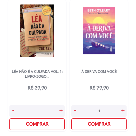
A
Amiga
Genial
quantidade
LÉA NÃO É A CULPADA VOL. 1:
À DERIVA COM VOCÊ
LIVRO-JOGO...
R$
39,90
R$
79,90
Léa
À
-
+
-
+
Não
Deriva
É
COMPRAR
Com
COMPRAR
A
Você