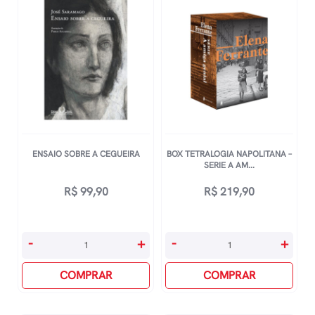
ENSAIO SOBRE A CEGUEIRA
BOX TETRALOGIA NAPOLITANA –
SERIE A AM...
R$
99,90
R$
219,90
Ensaio
Box
-
+
-
+
Sobre
Tetralogia
A
COMPRAR
Napolitana
COMPRAR
Cegueira
-
quantidade
Serie