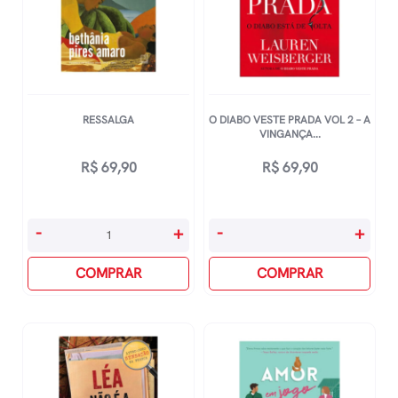
RESSALGA
O DIABO VESTE PRADA VOL 2 – A
VINGANÇA...
R$
69,90
R$
69,90
Ressalga
O
-
+
-
+
quantidade
Diabo
COMPRAR
Veste
COMPRAR
Prada
Vol
2
-
A