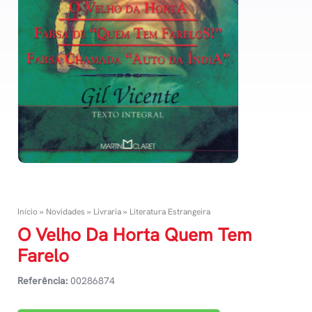
Início
»
Novidades
»
Livraria
»
Literatura Estrangeira
O Velho Da Horta Quem Tem
Farelo
Referência:
00286874