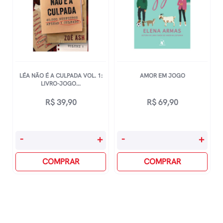
Vingança
Veste
Prada
quantidade
LÉA NÃO É A CULPADA VOL. 1:
AMOR EM JOGO
LIVRO-JOGO...
R$
39,90
R$
69,90
Léa
Amor
-
+
-
+
Não
Em
É
COMPRAR
Jogo
COMPRAR
A
quantidade
Culpada
Vol.
1: