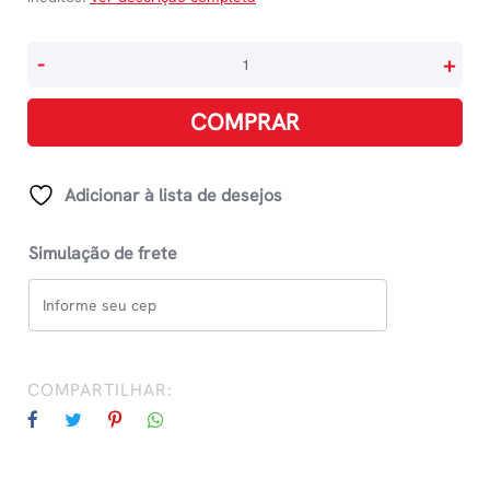
O
-
+
Retrato
De
COMPRAR
Dorian
Gray
quantidade
Adicionar à lista de desejos
Simulação de frete
COMPARTILHAR: