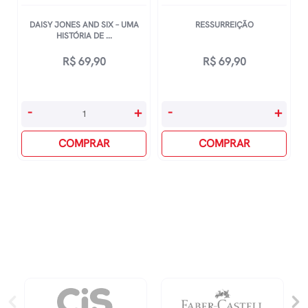
quantidade
DAISY JONES AND SIX – UMA
RESSURREIÇÃO
HISTÓRIA DE ...
R$
69,90
R$
69,90
Daisy
Ressurreição
-
+
-
+
Jones
quantidade
And
COMPRAR
COMPRAR
Six
-
Uma
HistÓria
De
Amor
E
MÚsica
quantidade