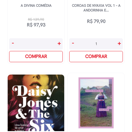
A DIVINA COMÉDIA
COROAS DE NYAXIA VOL 1 – A
ANDORINHA E...
R$
139,90
R$
79,90
O
O
R$
97,93
preço
preço
original
atual
A
Coroas
-
+
-
+
era:
é:
Divina
De
R$ 139,90.
R$ 97,93.
Comédia
COMPRAR
Nyaxia
COMPRAR
quantidade
Vol
1
-
A
Andorinha
E
O
Coração
De
Pedra