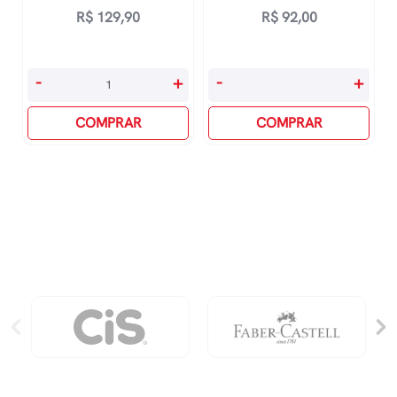
R$
129,90
R$
92,00
quantidade
Minha
O
-
+
-
+
Primeira
CÉrebro
Comunhão
COMPRAR
Da
COMPRAR
quantidade
CrianÇa
quantidade