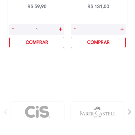
R$
59,90
R$
131,00
Companheiros
365
-
+
-
+
No
HistÓrias
Banho
COMPRAR
Para
COMPRAR
-
Dormir
Polvo
Vol
quantidade
1
quantidade