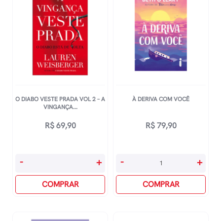
O DIABO VESTE PRADA VOL 2 – A
À DERIVA COM VOCÊ
VINGANÇA...
R$
69,90
R$
79,90
O
À
-
+
-
+
Diabo
Deriva
Veste
COMPRAR
Com
COMPRAR
Prada
Você
Vol
quantidade