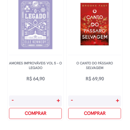
2
-
A
Vingança
Veste
Prada
quantidade
AMORES IMPROVÁVEIS VOL 5 – O
O CANTO DO PÁSSARO
LEGADO
SELVAGEM
R$
64,90
R$
69,90
Amores
O
-
+
-
+
Improváveis
Canto
Vol
COMPRAR
Do
COMPRAR
5
Pássaro
-
Selvagem