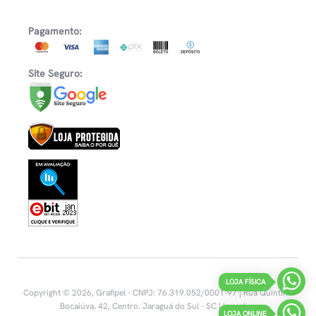
Pagamento:
Site Seguro:
LOJA FÍSICA
Copyright © 2026, Grafipel - CNPJ: 76.319.052/0001-97 | Rua Quintino
Bocaiúva, 42, Centro.
Jaraguá do Sul - SC |
Inovalize
LOJA ONLINE