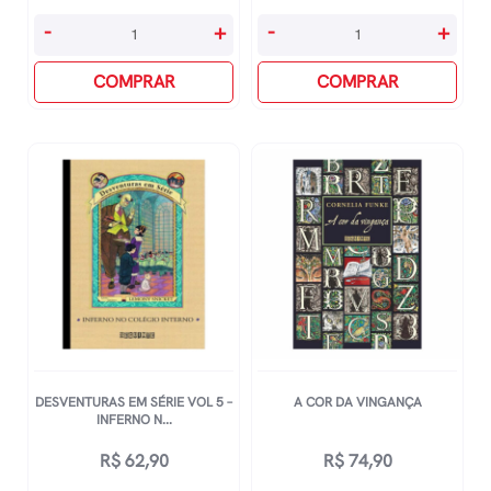
Como
Crocotives
-
+
-
+
Treinar
Vol
O
COMPRAR
2
COMPRAR
Seu
-
Dragão
Por
quantidade
Água
Abaixo
quantidade
DESVENTURAS EM SÉRIE VOL 5 –
A COR DA VINGANÇA
INFERNO N...
R$
62,90
R$
74,90