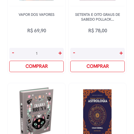
VAPOR DOS VAPORES
SETENTA E OITO GRAUS DE
SABEDO POLLACK...
R$
69,90
R$
78,00
Vapor
Setenta
-
+
-
+
Dos
E
Vapores
COMPRAR
Oito
COMPRAR
quantidade
Graus
De
Sabedo
Pollack,
Rachel
quantidade