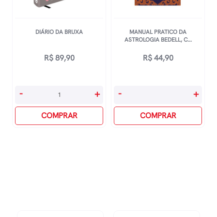
DIÁRIO DA BRUXA
MANUAL PRATICO DA
ASTROLOGIA BEDELL, C...
R$
89,90
R$
44,90
Diário
Manual
-
+
-
+
Da
Pratico
Bruxa
COMPRAR
Da
COMPRAR
quantidade
Astrologia
Bedell,
Colin
quantidade