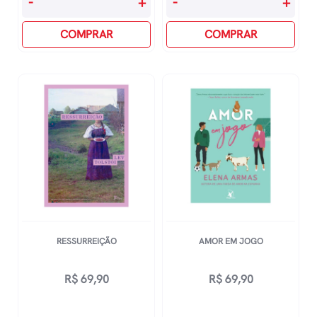
-
+
-
+
Segredo
Clãs
Da
COMPRAR
Da
COMPRAR
Dinamarca
Lua
quantidade
Alfa
quantidade
RESSURREIÇÃO
AMOR EM JOGO
R$
69,90
R$
69,90