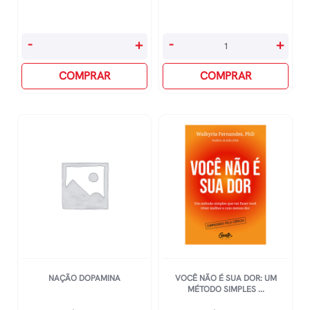
O
Pele
-
+
-
+
Fim
-
Do
COMPRAR
Do
COMPRAR
Alzheimer
Nascimento
-
A
O
Maturidade
Primeiro
quantidade
Programa
Para
Prevenir
E
Combater
o
Dec
NAÇÃO DOPAMINA
VOCÊ NÃO É SUA DOR: UM
quantidade
MÉTODO SIMPLES ...