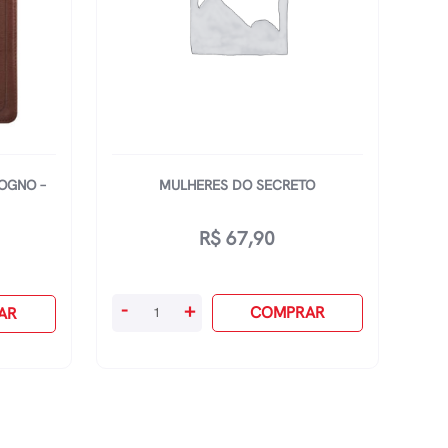
MOGNO –
MULHERES DO SECRETO
R$
67,90
Mulheres
-
+
COMPRAR
AR
Do
Secreto
quantidade