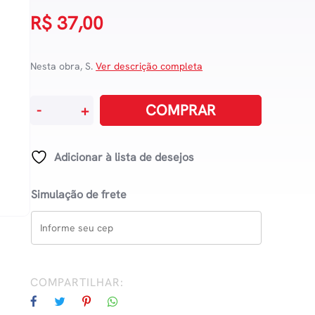
R$
37,00
Nesta obra, S.
Ver descrição completa
O
COMPRAR
-
+
Amor
Da
Sabedoria
Adicionar à lista de desejos
Eterna
quantidade
Simulação de frete
COMPARTILHAR: