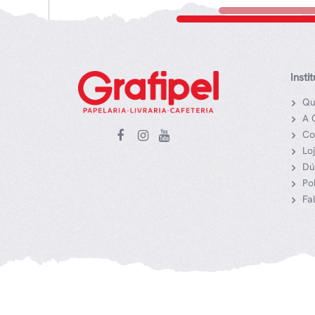
Insti
Qu
A 
Co
Lo
Dú
Po
Fa