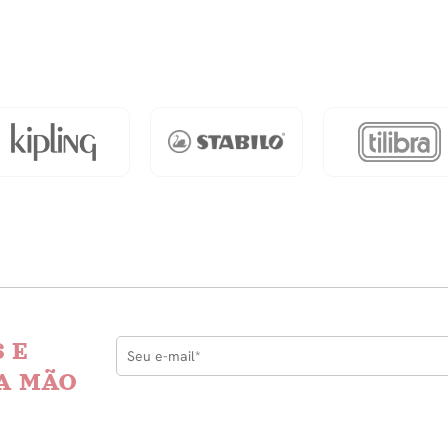
-
las
Letra
Grande
quantidade
cionam
dade
 E
A MÃO