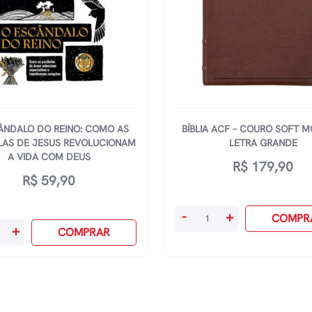
ÂNDALO DO REINO: COMO AS
BÍBLIA ACF – COURO SOFT 
LAS DE JESUS REVOLUCIONAM
LETRA GRANDE
A VIDA COM DEUS
R$
179,90
R$
59,90
Bíblia
-
+
COMPR
+
Acf
COMPRAR
alo
-
Couro
Soft
Mogno