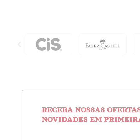
Colunas
As
-
Parábo
Clássica
De
Bordo
Jesus
-
Revolu
Capa
A
Dura
Vida
quantidade
Com
Deus
quanti
RECEBA NOSSAS OFERTAS
NOVIDADES EM PRIMEIR