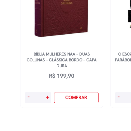
BÍBLIA MULHERES NAA – DUAS
O ESC
COLUNAS – CLÁSSICA BORDO – CAPA
PARÁBO
DURA
R$
199,90
Bíblia
O
-
+
-
COMPRAR
Mulheres
Escând
Naa
Do
-
Reino:
Duas
Como