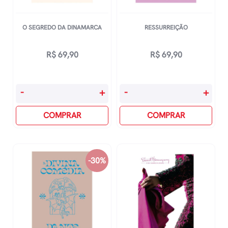
O SEGREDO DA DINAMARCA
RESSURREIÇÃO
R$
69,90
R$
69,90
O
Ressurreição
-
+
-
+
Segredo
quantidade
Da
COMPRAR
COMPRAR
Dinamarca
quantidade
-30%