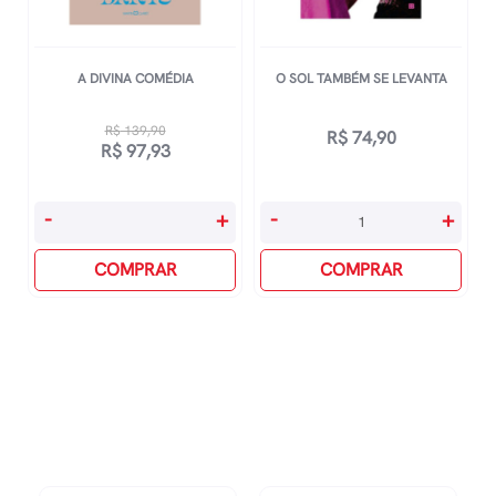
A DIVINA COMÉDIA
O SOL TAMBÉM SE LEVANTA
R$
139,90
R$
74,90
O
O
R$
97,93
preço
preço
original
atual
A
O
-
+
-
+
era:
é:
Divina
Sol
R$ 139,90.
R$ 97,93.
Comédia
COMPRAR
Também
COMPRAR
quantidade
Se
Levanta
quantidade