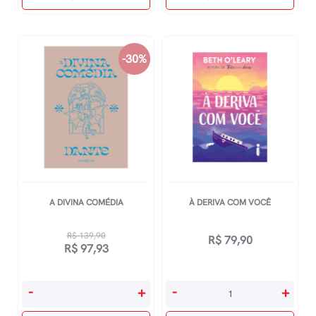
quantidade
Suas
Muralhas
Incertas
-30%
quantidade
A DIVINA COMÉDIA
À DERIVA COM VOCÊ
R$
139,90
R$
79,90
O
O
R$
97,93
preço
preço
original
atual
A
À
-
+
-
+
era:
é:
Divina
Deriva