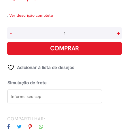
.
Ver descrição completa
Napolitana
-
+
Vol
2
COMPRAR
HistÓria
Do
Novo
Adicionar à lista de desejos
Sobrenome
quantidade
Simulação de frete
COMPARTILHAR: