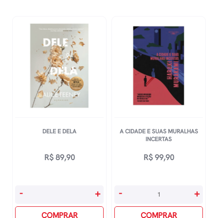
DELE E DELA
A CIDADE E SUAS MURALHAS
INCERTAS
R$
89,90
R$
99,90
Dele
A
-
+
-
+
E
Cidade
Dela
COMPRAR
E
COMPRAR