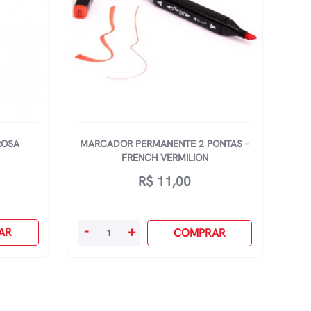
ROSA
MARCADOR PERMANENTE 2 PONTAS –
FRENCH VERMILION
R$
11,00
Marcador
-
+
AR
COMPRAR
Permanente
2
Pontas
-