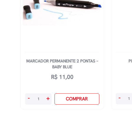
MARCADOR PERMANENTE 2 PONTAS –
P
BABY BLUE
R$
11,00
Pilot
Marcador
-
-
+
COMPRAR
Color
Permanente
850
2
-
Pontas
Preto
-