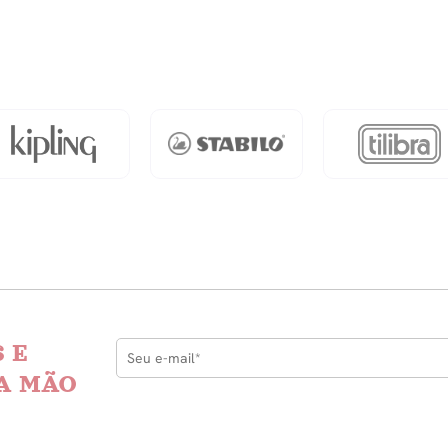
dade
Rosa
quantidade
 E
A MÃO