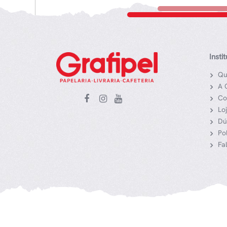
Insti
Qu
A 
Co
Lo
Dú
Po
Fa