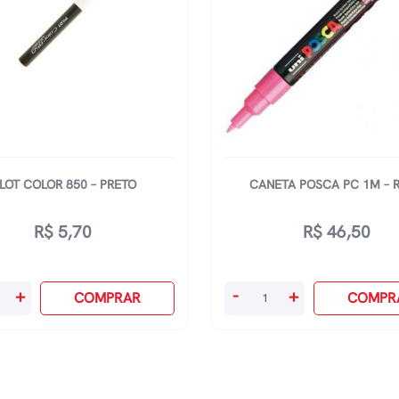
ILOT COLOR 850 – PRETO
CANETA POSCA PC 1M – 
R$
5,70
R$
46,50
Caneta
+
-
+
COMPRAR
COMPR
Posca
Pc
1m
-