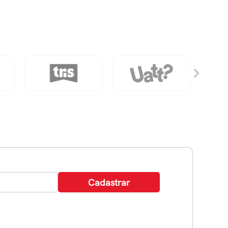
French
Vermilion
quantidade