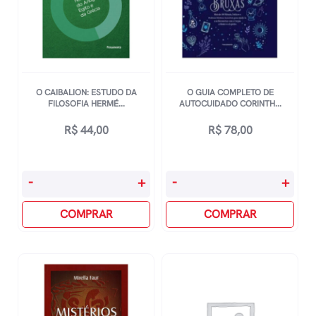
O CAIBALION: ESTUDO DA
O GUIA COMPLETO DE
FILOSOFIA HERMÉ...
AUTOCUIDADO CORINTH...
R$
44,00
R$
78,00
O
O
-
+
-
+
Caibalion:
Guia
Estudo
COMPRAR
Completo
COMPRAR
Da
De
Filosofia
Autocuidado
Hermética
Corinth,
Do
Theodosia
Antigo
quantidade