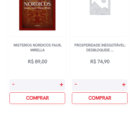
Egito
E
Da
Grécia
quantidade
MISTERIOS NORDICOS FAUR,
PROSPERIDADE INESGOTÁVEL:
MIRELLA
DESBLOQUEIE ...
R$
89,00
R$
74,90
Misterios
Prosperidade
-
+
-
+
Nordicos
Inesgotável:
Faur,
COMPRAR
Desbloqueie
COMPRAR
Mirella
O
quantidade
Seu
Código
Interno
Para