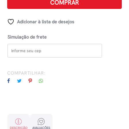
COMPRAR
Design
Grafite
Graduado
Adicionar à lista de desejos
2h
quantidade
Simulação de frete
COMPARTILHAR:
DESCRIÇÃO
AVALIAÇÕES