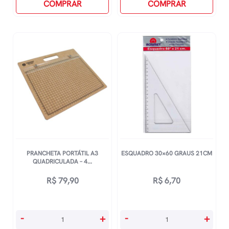
12cm
COMPRAR
Graus
COMPRAR
3mm
28cm
quantidade
quantidade
PRANCHETA PORTÁTIL A3
ESQUADRO 30×60 GRAUS 21CM
QUADRICULADA – 4...
R$
79,90
R$
6,70
Prancheta
Esquadro
-
+
-
+
PortÁtil
30x60