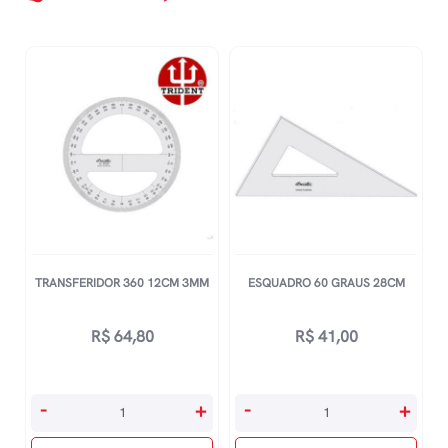
TRANSFERIDOR 360 12CM 3MM
ESQUADRO 60 GRAUS 28CM
R$
64,80
R$
41,00
Transferidor
Esquadro
-
+
-
+
360
60