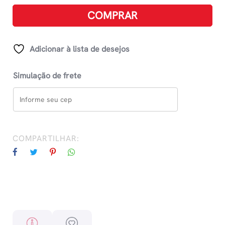
A
COMPRAR
Arte
E
A
Adicionar à lista de desejos
Ciência
Do
Simulação de frete
Coquetel
Perfeito
quantidade
COMPARTILHAR: