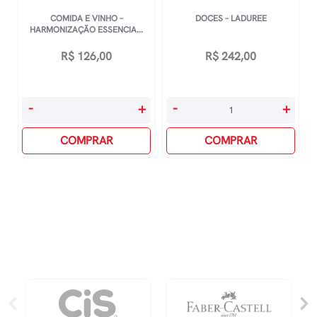
COMIDA E VINHO –
DOCES – LADUREE
HARMONIZAÇÃO ESSENCIA...
R$
126,00
R$
242,00
Comida
Doces
-
+
-
+
E
-
Vinho
COMPRAR
Laduree
COMPRAR
-
quantidade
Harmonização
Essencial
quantidade