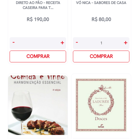
DIRETO AO PÃO – RECEITA
VÓ NICA – SABORES DE CASA
CASEIRA PARA T...
R$
190,00
R$
80,00
Direto
Vó
-
+
-
+
Ao
Nica
PÃo
COMPRAR
-
COMPRAR
-
Sabores
Receita
De
Caseira
Casa
Para
quantidade
Todas
As
Horas
quantidade