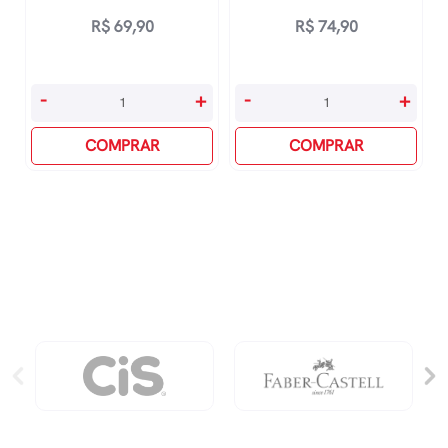
R$
69,90
R$
74,90
Neurociência
Seja
-
+
-
+
Para
O
Líderes
COMPRAR
Líder
COMPRAR
quantidade
Que
Você
Gostaria
De
Ter
Como
Chefe
quantidade