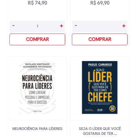
R$
74,90
R$
69,90
Ganhar
A
-
+
-
+
Dinheiro
Regra
É
COMPRAR
É
COMPRAR
Fácil
Não
quantidade
Ter
Regras
quantidade
NEUROCIÊNCIA PARA LÍDERES
SEJA O LÍDER QUE VOCÊ
GOSTARIA DE TER ...