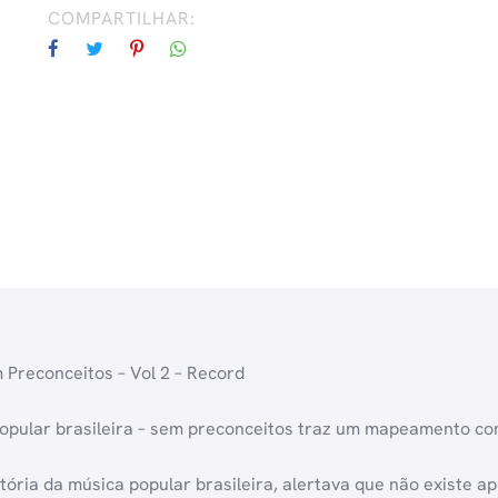
COMPARTILHAR:
-
Vol
2
quantidade
m Preconceitos – Vol 2 – Record
opular brasileira – sem preconceitos traz um mapeamento com
tória da música popular brasileira, alertava que não existe a