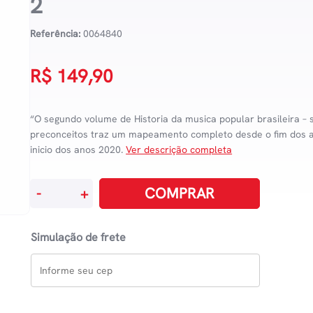
2
Referência:
0064840
R$
149,90
“O segundo volume de Historia da musica popular brasileira –
preconceitos traz um mapeamento completo desde o fim dos 
inicio dos anos 2020.
Ver descrição completa
História
COMPRAR
-
+
Da
Música
Simulação de frete
Popular
Brasileira
-
Sem
Preconceitos