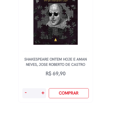
SHAKESPEARE ONTEM HOJE E AMAN
NEVES, JOSE ROBERTO DE CASTRO
R$
69,90
Shakespeare
-
+
COMPRAR
Ontem
Hoje
E
Aman