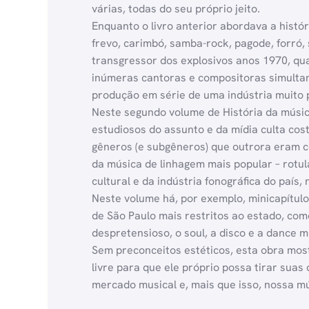
várias, todas do seu próprio jeito.
Enquanto o livro anterior abordava a histó
frevo, carimbó, samba-rock, pagode, forró,
transgressor dos explosivos anos 1970, qu
inúmeras cantoras e compositoras simultan
produção em série de uma indústria muito
Neste segundo volume de História da música
estudiosos do assunto e da mídia culta co
gêneros (e subgêneros) que outrora eram c
da música de linhagem mais popular – rotul
cultural e da indústria fonográfica do país
Neste volume há, por exemplo, minicapítul
de São Paulo mais restritos ao estado, com
despretensioso, o soul, a disco e a dance mu
Sem preconceitos estéticos, esta obra mostr
livre para que ele próprio possa tirar sua
mercado musical e, mais que isso, nossa m