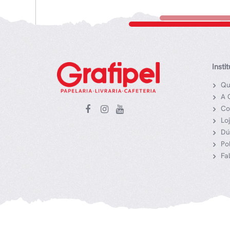
Insti
Qu
A 
Co
Lo
Dú
Po
Fa