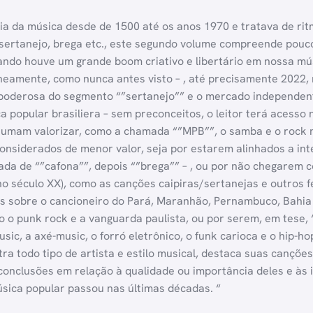
ria da música desde de 1500 até os anos 1970 e tratava de ri
 sertanejo, brega etc., este segundo volume compreende pouco
ando houve um grande boom criativo e libertário em nossa mú
eamente, como nunca antes visto – , até precisamente 2022, 
 poderosa do segmento “”sertanejo”” e o mercado independen
 popular brasiliera – sem preconceitos, o leitor terá acesso 
stumam valorizar, como a chamada “”MPB””, o samba e o rock
onsiderados de menor valor, seja por estarem alinhados a in
ada de “”cafona””, depois “”brega”” – , ou por não chegarem co
, no século XX), como as canções caipiras/sertanejas e outros 
os sobre o cancioneiro do Pará, Maranhão, Pernambuco, Bahia
o o punk rock e a vanguarda paulista, ou por serem, em tese,
sic, a axé-music, o forró eletrônico, o funk carioca e o hip-ho
a todo tipo de artista e estilo musical, destaca suas canções
s conclusões em relação à qualidade ou importância deles e às
úsica popular passou nas últimas décadas. “