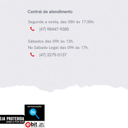
Central de atendimento
Segunda a sexta, das 08h às 17:30h.
(47) 98447-9385
Sábados das 09h às 13h.
No Sábado Legal das 09h às 17h.
(47) 3275-0137