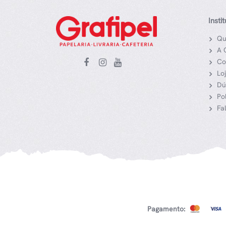
Insti
Qu
A 
Co
Lo
Dú
Po
Fa
Pagamento: