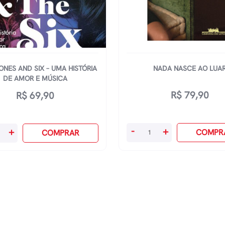
ONES AND SIX – UMA HISTÓRIA
NADA NASCE AO LUA
DE AMOR E MÚSICA
R$
79,90
R$
69,90
Nada
-
+
+
COMPR
COMPRAR
Nasce
Ao
Luar
quantidade
a