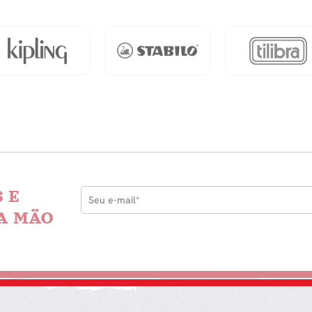
dade
 E
A MÃO