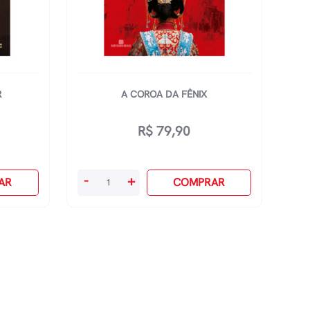
R
A COROA DA FÊNIX
R$
79,90
A
-
+
AR
COMPRAR
Coroa
Da
Fênix
quantidade