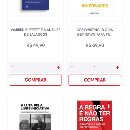
WARREN BUFFETT E A ANÁLISE
COPYWRITING: O GUIA
DE BALANÇOS
DEFINITIVO PARA TR...
R$
49,90
R$
69,90
Warren
Copywriting:
-
+
-
+
Buffett
O
E
COMPRAR
Guia
COMPRAR
A
Definitivo
Análise
Para
De
Transformar
Balanços
Palavras
quantidade
Em
Ouro