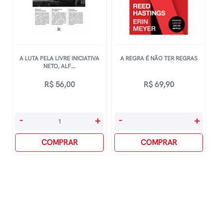
quantidade
A LUTA PELA LIVRE INICIATIVA
A REGRA É NÃO TER REGRAS
NETO, ALF...
R$
56,00
R$
69,90
A
A
-
+
-
+
Luta
Regra
Pela
COMPRAR
É
COMPRAR
Livre
Não
Iniciativa
Ter
Neto,
Regras
Alfredo
quantidade
Cotait
quantidade