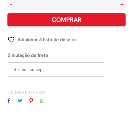
Flores
-
+
Na
Chuva
COMPRAR
E
Outros
Contos
Adicionar à lista de desejos
quantidade
Simulação de frete
COMPARTILHAR: