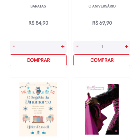
BARATAS
O ANIVERSÁRIO
R$
84,90
R$
69,90
Baratas
O
-
+
-
+
quantidade
Aniversário
COMPRAR
quantidade
COMPRAR