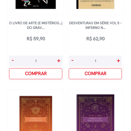
O LIVRO DE ARTE (E MISTÉRIOS…)
DESVENTURAS EM SÉRIE VOL 5 –
DO GRAV...
INFERNO N...
R$
59,90
R$
62,90
O
Desventuras
-
+
-
+
Livro
Em
De
COMPRAR
Série
COMPRAR
Arte
Vol
(e
5
Mistérios...)
-
Do
Inferno
Gravity
No
Falls
Colégio
quantidade
Interno