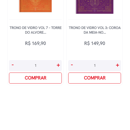
quantidade
TRONO DE VIDRO VOL 7 – TORRE
TRONO DE VIDRO VOL 3: COROA
DO ALVORE...
DA MEIA-NO...
R$
169,90
R$
149,90
Trono
Trono
-
+
-
+
De
De
Vidro
COMPRAR
Vidro
COMPRAR
Vol
Vol
7
3:
-
Coroa
Torre
Da
Do
Meia-
Alvorecer
Noite
quantidade
quantidade