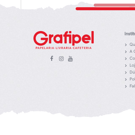
Insti
Qu
A 
Co
Lo
Dú
Po
Fa