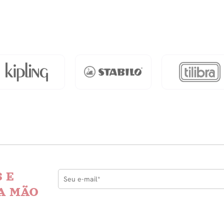
ais
dade
 E
A MÃO