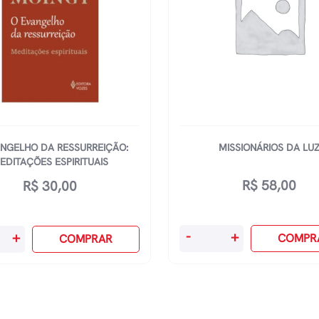
NGELHO DA RESSURREIÇÃO:
MISSIONÁRIOS DA LU
EDITAÇÕES ESPIRITUAIS
R$
58,00
R$
30,00
Missionários
-
+
+
COMPR
COMPRAR
Da
lho
Luz
quantidade
eição:
ções