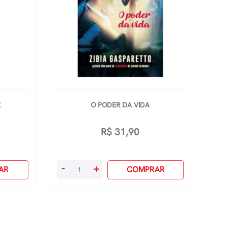
Z
O PODER DA VIDA
R$
31,90
O
-
+
AR
COMPRAR
Poder
Da
Vida
quantidade