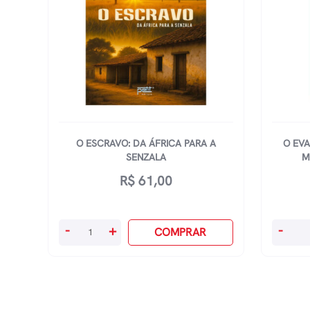
O ESCRAVO: DA ÁFRICA PARA A
O EVA
SENZALA
M
R$
61,00
O
O
-
+
-
COMPRAR
Escravo:
Evange
Da
Da
África
Ressurr
Para
Medita