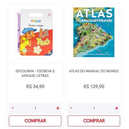
quantidade
quantidade
ESCOLINHA – ESCREVA E
ATLAS DO MANUAL DO MUNDO
APAGUE: LETRAS
R$
34,90
R$
129,90
Escolinha
Atlas
-
+
-
+
-
Do
Escreva
COMPRAR
Manual
COMPRAR
E
Do