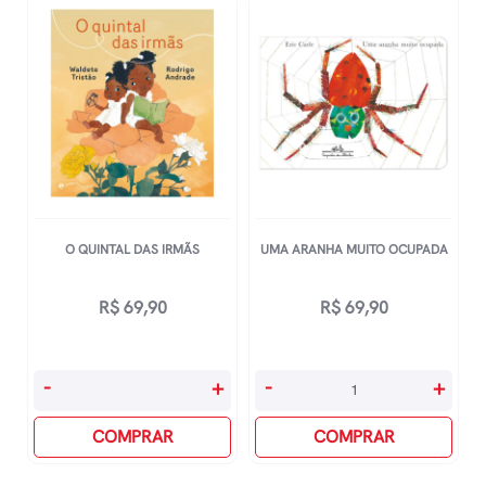
O QUINTAL DAS IRMÃS
UMA ARANHA MUITO OCUPADA
R$
69,90
R$
69,90
O
Uma
-
+
-
+
Quintal
Aranha
Das
COMPRAR
Muito
COMPRAR
Irmãs
Ocupada