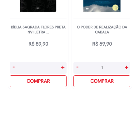
BÍBLIA SAGRADA FLORES PRETA
O PODER DE REALIZAÇÃO DA
NVI LETRA ...
CABALA
R$
89,90
R$
59,90
Bíblia
O
-
+
-
+
Sagrada
Poder
Flores
COMPRAR
De
COMPRAR
Preta
Realização
Nvi
Da
Letra
Cabala
Gigante
quantidade
quantidade