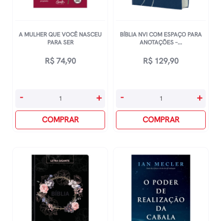
A MULHER QUE VOCÊ NASCEU
BÍBLIA NVI COM ESPAÇO PARA
PARA SER
ANOTAÇÕES –...
R$
74,90
R$
129,90
A
Bíblia
-
+
-
+
Mulher
Nvi
Que
COMPRAR
Com
COMPRAR
Você
Espaço
Nasceu
Para
Para
Anotações
Ser
-
quantidade
Azul
quantidade