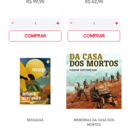
R$
99,90
R$
62,90
Ensaio
O
-
+
-
+
Sobre
Retrato
A
COMPRAR
De
COMPRAR
Cegueira
Dorian
quantidade
Gray
quantidade
RESSALGA
MEMÓRIAS DA CASA DOS
MORTOS