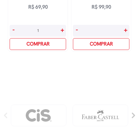
R$
69,90
R$
99,90
Ressalga
MemÓrias
-
+
-
+
quantidade
Da
COMPRAR
Casa
COMPRAR
Dos
Mortos
quantidade