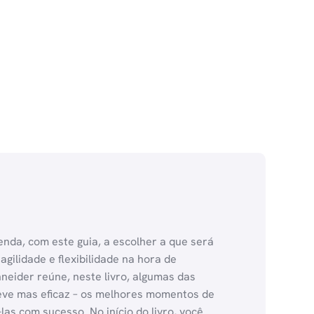
enda, com este guia, a escolher a que será
ilidade e flexibilidade na hora de
neider reúne, neste livro, algumas das
eve mas eficaz – os melhores momentos de
as com sucesso. No início do livro, você