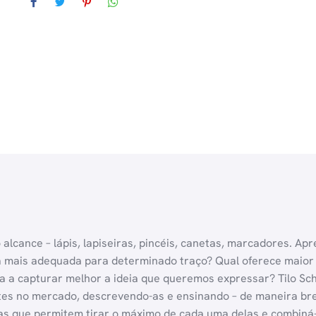
lcance – lápis, lapiseiras, pincéis, canetas, marcadores. Apr
 mais adequada para determinado traço? Qual oferece maior ag
da a capturar melhor a ideia que queremos expressar? Tilo Sch
ntes no mercado, descrevendo-as e ensinando – de maneira br
cas que permitem tirar o máximo de cada uma delas e combiná-l