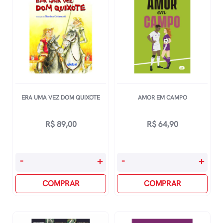
ERA UMA VEZ DOM QUIXOTE
AMOR EM CAMPO
R$
89,00
R$
64,90
Era
Amor
-
+
-
+
Uma
Em
Vez
COMPRAR
Campo
COMPRAR
Dom
quantidade
Quixote
quantidade