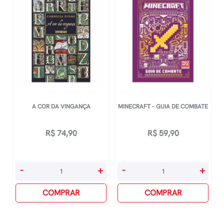
A COR DA VINGANÇA
MINECRAFT – GUIA DE COMBATE
R$
74,90
R$
59,90
A
Minecraft
-
+
-
+
Cor
-
Da
COMPRAR
Guia
COMPRAR
Vingança
De
quantidade
Combate