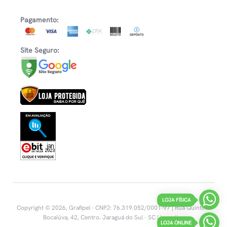
Pagamento:
Site Seguro:
LOJA FÍSICA
Copyright © 2026, Grafipel - CNPJ: 76.319.052/0001-97 | Rua Quintino
Bocaiúva, 42, Centro.
Jaraguá do Sul - SC |
Inovalize
LOJA ONLINE