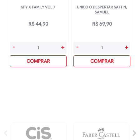
SPY X FAMILY VOL 7
UNICO O DESPERTAR SATTIN,
SAMUEL
R$
44,90
R$
69,90
Spy
Unico
-
+
-
+
X
O
Family
COMPRAR
Despertar
COMPRAR
Vol
Sattin,
7
Samuel
quantidade
quantidade