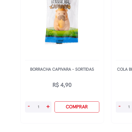
BORRACHA CAPIVARA – SORTIDAS
COLA B
R$
4,90
Borracha
Cola
-
+
-
COMPRAR
Capivara
Branca
-
Stitch
Sortidas
40g