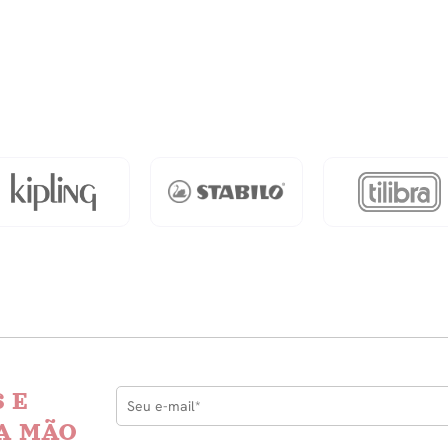
A
Para
dade
Modelagem
50g
-
Rosa
quantidade
 E
A MÃO