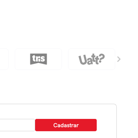
Depósito
2
Furos
Stitch
-
Cores/Estampas
Sortidas
quantidade