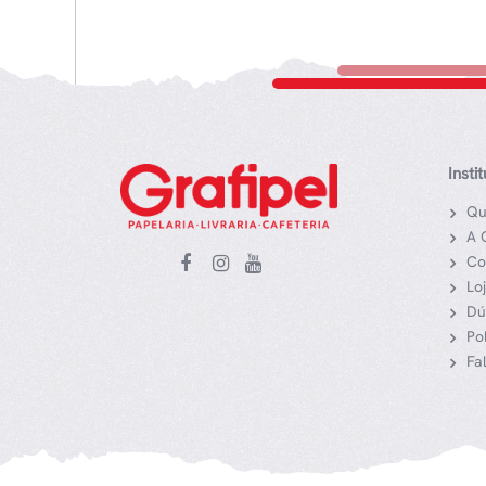
Insti
Qu
A 
Co
Lo
Dú
Po
Fa