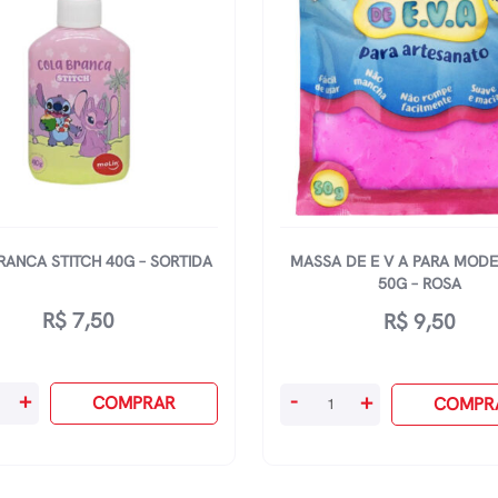
RANCA STITCH 40G – SORTIDA
MASSA DE E V A PARA MOD
50G – ROSA
R$
7,50
R$
9,50
Massa
+
-
+
COMPRAR
COMPR
De
E
V