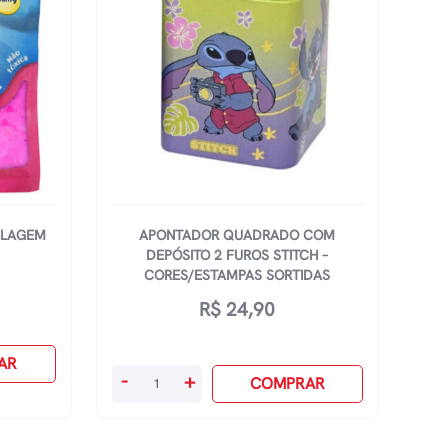
ELAGEM
APONTADOR QUADRADO COM
DEPÓSITO 2 FUROS STITCH –
CORES/ESTAMPAS SORTIDAS
R$
24,90
AR
Apontador
-
+
COMPRAR
Quadrado
Com