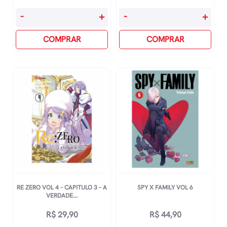
Cherry
Takagi
-
+
-
+
Magic
A
3
COMPRAR
Mestra
COMPRAR
Toyota,
Das
Yuu
Pegadinhas
quantidade
Vol
5
quantidade
RE ZERO VOL 4 – CAPITULO 3 – A
SPY X FAMILY VOL 6
VERDADE...
R$
29,90
R$
44,90