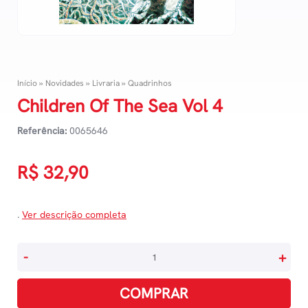
Início
»
Novidades
»
Livraria
»
Quadrinhos
Children Of The Sea Vol 4
Referência:
0065646
R$
32,90
.
Ver descrição completa
Children
-
+
Of
The
COMPRAR
Sea