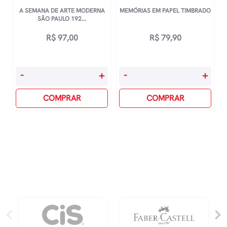
A SEMANA DE ARTE MODERNA
MEMÓRIAS EM PAPEL TIMBRADO
SÃO PAULO 192...
R$
97,00
R$
79,90
A
Memórias
-
+
-
+
Semana
Em
De
COMPRAR
Papel
COMPRAR
Arte
Timbrado
Moderna
quantidade
São
Paulo
1922
quantidade