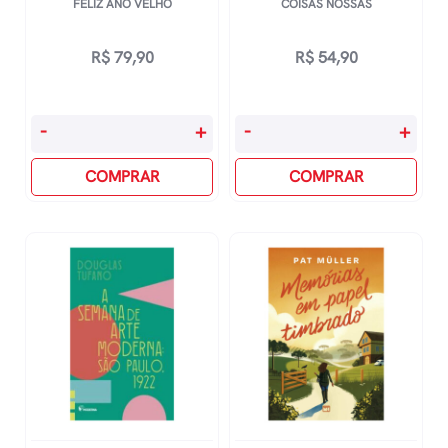
FELIZ ANO VELHO
COISAS NOSSAS
R$
79,90
R$
54,90
Feliz
Coisas
-
+
-
+
Ano
Nossas
Velho
COMPRAR
quantidade
COMPRAR
quantidade