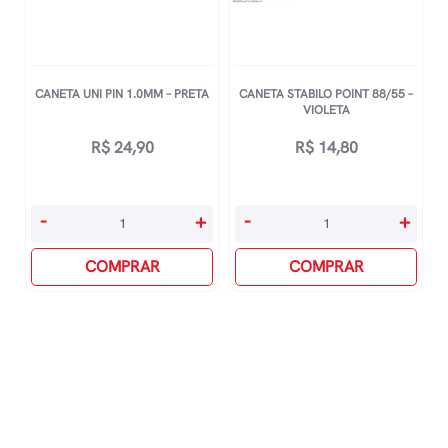
CANETA UNI PIN 1.0MM – PRETA
CANETA STABILO POINT 88/55 –
VIOLETA
R$
24,90
R$
14,80
Caneta
Caneta
-
+
-
+
Uni
Stabilo
Pin
COMPRAR
Point
COMPRAR
1.0mm
88/55
-
-
Preta
Violeta
quantidade
quantidade