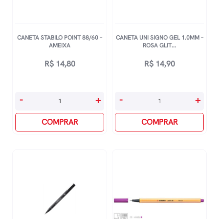
CANETA STABILO POINT 88/60 –
CANETA UNI SIGNO GEL 1.0MM –
AMEIXA
ROSA GLIT...
R$
14,80
R$
14,90
Caneta
Caneta
-
+
-
+
Stabilo
Uni
Point
COMPRAR
Signo
COMPRAR
88/60
Gel
-
1.0mm
Ameixa
-
quantidade
Rosa
Glitter
quantidade