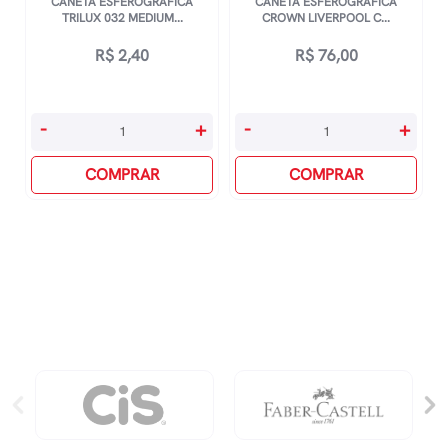
CANETA ESFEROGRÁFICA
CANETA ESFEROGRÁFICA
TRILUX 032 MEDIUM...
CROWN LIVERPOOL C...
R$
2,40
R$
76,00
Caneta
Caneta
-
+
-
+
Esferográfica
Esferográfica
Trilux
COMPRAR
Crown
COMPRAR
032
Liverpool
Medium
Chrome-
-
preta/Prata
Roxo
quantidade
quantidade