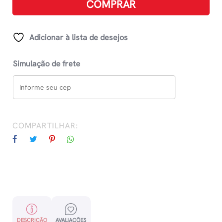
COMPRAR
Bps-
Grip
1.6mm
Adicionar à lista de desejos
-
Preta
Simulação de frete
quantidade
COMPARTILHAR:
DESCRIÇÃO
AVALIAÇÕES