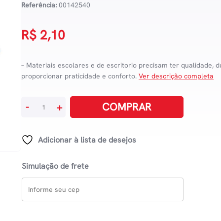
Referência:
00142540
R$
2,10
– Materiais escolares e de escritorio precisam ter qualidade, d
proporcionar praticidade e conforto.
Ver descrição completa
Caneta
COMPRAR
-
+
Esferográfica
Faber
Trilux
Adicionar à lista de desejos
-
Azul
Simulação de frete
quantidade