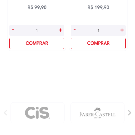
R$
99,90
R$
199,90
Devocional
Bíblia
-
+
-
+
-
Mulheres
Na
COMPRAR
Nvt
COMPRAR
Presença
-
Do
Duas
Pai
Colunas
-
-
2026
Marrom
quantidade
quantidade