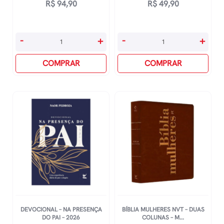
R$
94,90
R$
49,90
Box
Conversando
-
+
-
+
-
Com
Pão
COMPRAR
Deus
COMPRAR
Diário
quantidade
Mulheres
Louvor
quantidade
DEVOCIONAL – NA PRESENÇA
BÍBLIA MULHERES NVT – DUAS
DO PAI – 2026
COLUNAS – M...