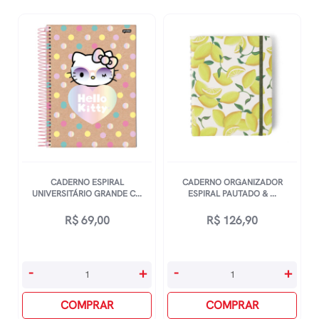
CADERNO ESPIRAL
CADERNO ORGANIZADOR
UNIVERSITÁRIO GRANDE C...
ESPIRAL PAUTADO & ...
R$
69,00
R$
126,90
Caderno
Caderno
-
+
-
+
Espiral
Organizador
Universitário
COMPRAR
Espiral
COMPRAR