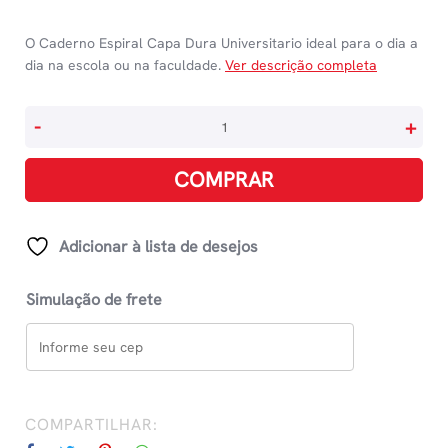
O Caderno Espiral Capa Dura Universitario ideal para o dia a
dia na escola ou na faculdade.
Ver descrição completa
Caderno
-
+
Espiral
Universitário
COMPRAR
Grande
Capa
Dura
Adicionar à lista de desejos
240
Folhas
Simulação de frete
15
Matérias
Mulher
-
Estampas
COMPARTILHAR:
Sortidas