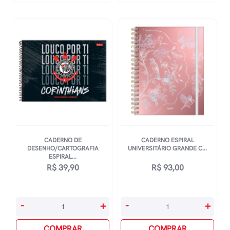
Grande
Pautado
Capa
&
Dura
Pontado
160
A5
Folhas
-
10
Frutare
Matérias
-
Hello
Limão
Kitty
Siciliano
-
quantidade
Estampas
CADERNO DE
CADERNO ESPIRAL
Sortida
DESENHO/CARTOGRAFIA
UNIVERSITÁRIO GRANDE C...
quantidade
ESPIRAL...
R$
39,90
R$
93,00
Caderno
Caderno
-
+
-
+
De
Espiral
Desenho/Cartografia
COMPRAR
Universitário
COMPRAR