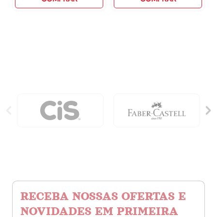
Espiral
Grande
80
Capa
Folhas
Dura
Corinthians
Com
-
80
Estampas
Folhas
Sortidas
-
quantidade
Garra
Neo
Star
quantidade
RECEBA NOSSAS OFERTAS E
NOVIDADES EM PRIMEIRA