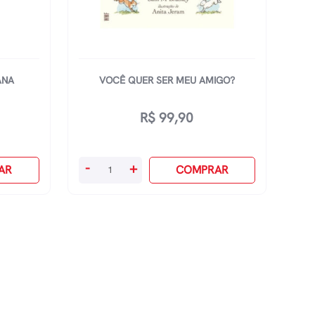
ANA
VOCÊ QUER SER MEU AMIGO?
R$
99,90
Você
-
+
AR
COMPRAR
Quer
Ser
Meu
Amigo?
quantidade