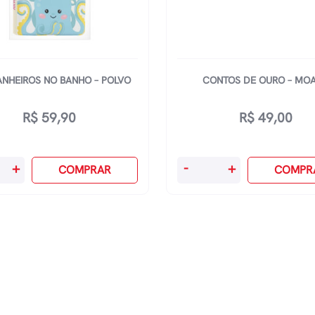
NHEIROS NO BANHO – POLVO
CONTOS DE OURO – MO
R$
59,90
R$
49,00
heiros
Contos
+
-
+
COMPRAR
COMPR
De
Ouro
-
Moana
dade
quantidade