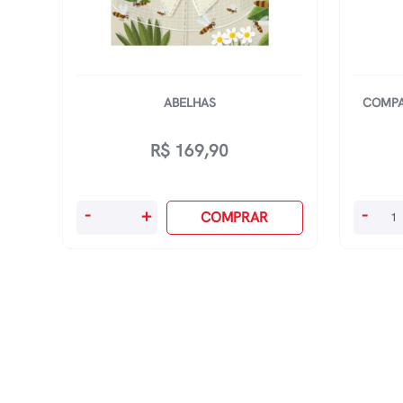
ABELHAS
COMPA
R$
169,90
Abelhas
Compan
-
+
-
COMPRAR
quantidade
No
Banho
-
Polvo
quanti