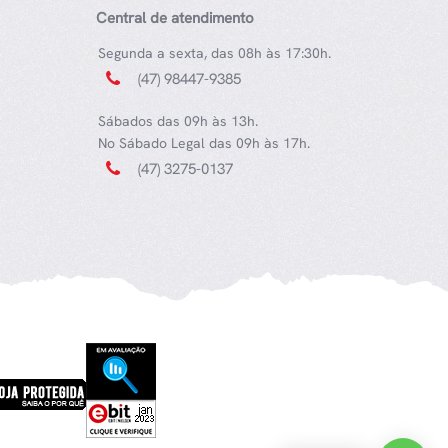
Central de atendimento
Segunda a sexta, das 08h às 17:30h.
(47) 98447-9385
Sábados das 09h às 13h.
No Sábado Legal das 09h às 17h.
(47) 3275-0137