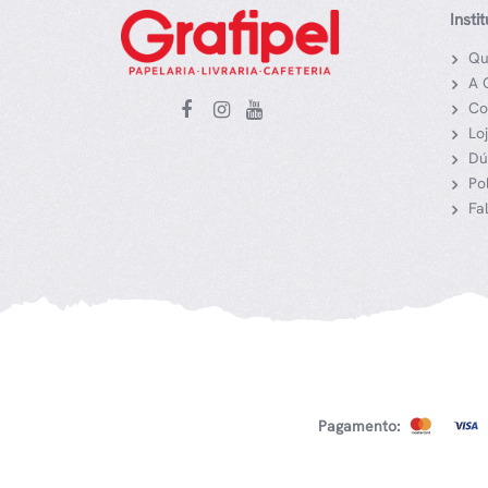
Insti
Qu
A 
Co
Lo
Dú
Po
Fa
Pagamento: