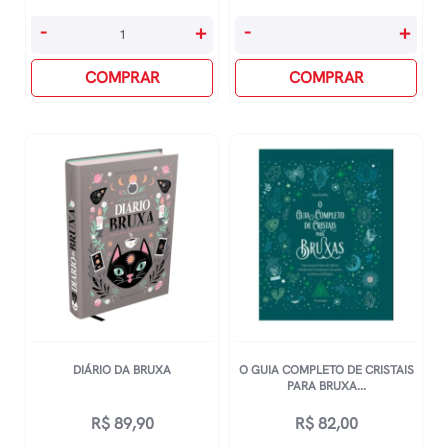
A
A
-
+
-
+
Bíblia
Numerologia
Dos
COMPRAR
E
COMPRAR
Cristais
O
-
Triângulo
Vol
Divino
1
quantidade
quantidade
DIÁRIO DA BRUXA
O GUIA COMPLETO DE CRISTAIS
PARA BRUXA...
R$
89,90
R$
82,00