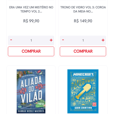
ERA UMA VEZ UM MISTÉRIO NO
TRONO DE VIDRO VOL 3: COROA
TEMPO VOL 2...
DA MEIA-NO...
R$
99,90
R$
149,90
Era
Trono
-
+
-
+
Uma
De
Vez
COMPRAR
Vidro
COMPRAR
Um
Vol
Mistério
3:
No
Coroa
Tempo
Da
Vol
Meia-
2:
Noite
O
quantidade
Que
Você