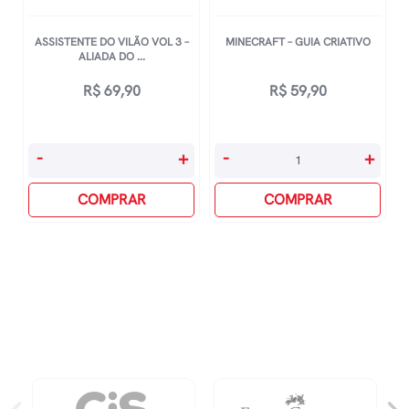
Faria
Se
ASSISTENTE DO VILÃO VOL 3 –
MINECRAFT – GUIA CRIATIVO
Pudesse
ALIADA DO ...
Voltar
R$
69,90
R$
59,90
No
Tempo?
quantidade
Assistente
Minecraft
-
+
-
+
Do
-
Vilão
COMPRAR
Guia
COMPRAR
Vol
Criativo
3
quantidade
-
Aliada
Do
Vilão
quantidade