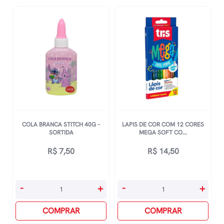
Com
Preto
12
quantidade
folhas
Para
Professores
-
Em
Inglês
quantidade
COLA BRANCA STITCH 40G –
LAPIS DE COR COM 12 CORES
SORTIDA
MEGA SOFT CO...
R$
7,50
R$
14,50
Cola
Lapis
-
+
-
+
Branca
De
Stitch
COMPRAR
Cor
COMPRAR
40g
Com