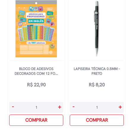
BLOCO DE ADESIVOS
LAPISEIRA TÉCNICA 0.5MM –
DECORADOS COM 12 FO...
PRETO
R$
22,90
R$
8,20
Bloco
Lapiseira
-
+
-
+
De
TÉcnica
Adesivos
COMPRAR
0.5mm
COMPRAR
Decorados
-