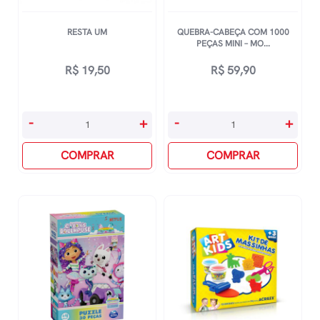
RESTA UM
QUEBRA-CABEÇA COM 1000
PEÇAS MINI – MO...
R$
19,50
R$
59,90
Resta
Quebra-
-
+
-
+
Um
Cabeça
quantidade
COMPRAR
Com
COMPRAR
1000
Peças
Mini
-
Mona
Lisa
Com
Gatinho
quantidade