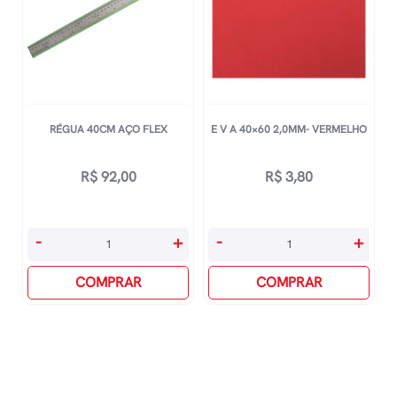
RÉGUA 40CM AÇO FLEX
E V A 40×60 2,0MM- VERMELHO
R$
92,00
R$
3,80
Régua
E
-
+
-
+
40cm
V
Aço
COMPRAR
A
COMPRAR
Flex
40x60
quantidade
2,0mm-
vermelho
quantidade