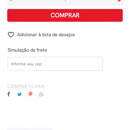
-
+
Croquis
A4
COMPRAR
Com
50
Folhas
Adicionar à lista de desejos
41g/M2
quantidade
Simulação de frete
COMPARTILHAR: