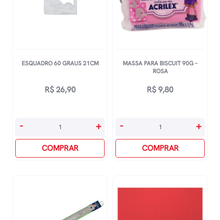
ESQUADRO 60 GRAUS 21CM
MASSA PARA BISCUIT 90G –
ROSA
R$
26,90
R$
9,80
Esquadro
Massa
-
+
-
+
60
Para
Graus
COMPRAR
Biscuit
COMPRAR
21cm
90g
quantidade
-
Rosa
quantidade