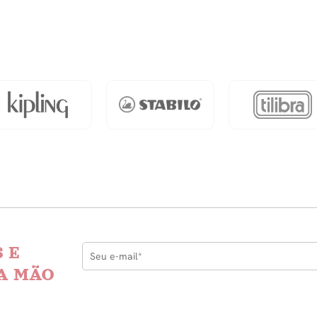
sta
dade
 E
A MÃO