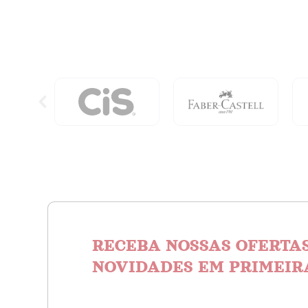
Vol.
A
1:
Conqui
Livro-
quanti
Jogo
Com
Páginas
Destacáveis
quantidade
RECEBA NOSSAS OFERTAS
NOVIDADES EM PRIMEIR