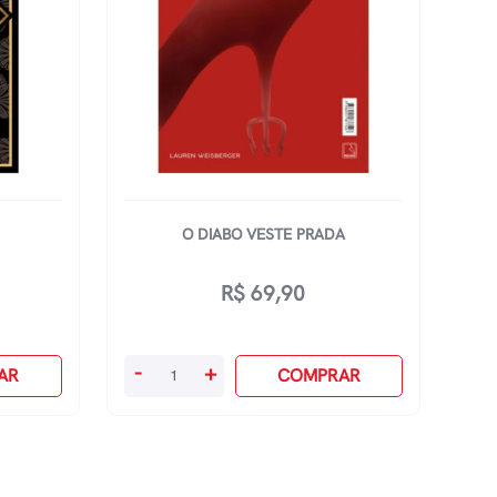
O DIABO VESTE PRADA
R$
69,90
O
-
+
AR
COMPRAR
Diabo
Veste
Prada
quantidade