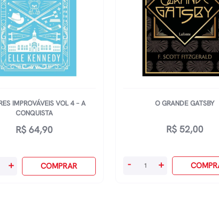
ES IMPROVÁVEIS VOL 4 – A
O GRANDE GATSBY
CONQUISTA
R$
52,00
R$
64,90
O
-
+
+
COMPR
COMPRAR
Grande
veis
Gatsby
quantidade