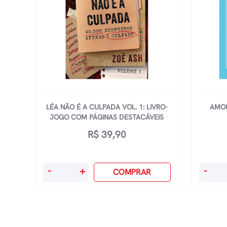
LÉA NÃO É A CULPADA VOL. 1: LIVRO-
AMOR
JOGO COM PÁGINAS DESTACÁVEIS
R$
39,90
Léa
Amores
-
+
-
COMPRAR
Não
Imprová
É
Vol
A
4
Culpada
-