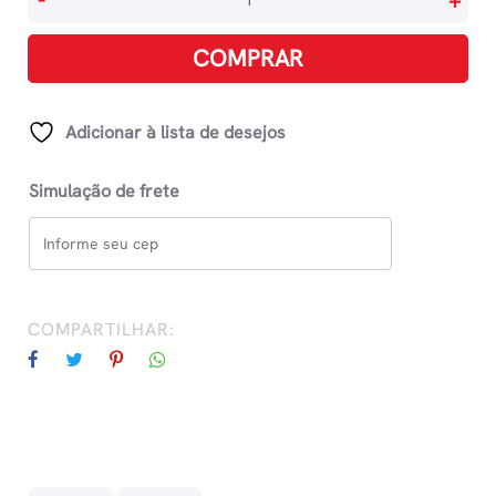
-
+
Sagrada
King
COMPRAR
James
-
Letra
Adicionar à lista de desejos
Extra
Grande
Simulação de frete
-
Marrom
quantidade
COMPARTILHAR: