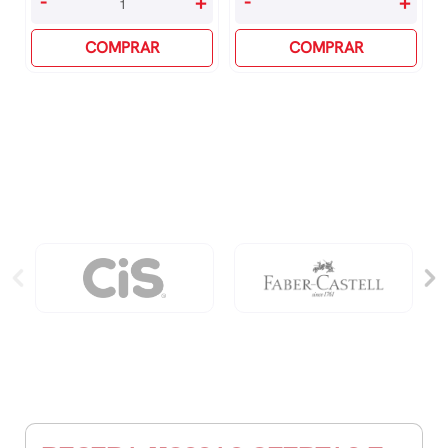
-
+
-
+
Noite
Dias
Espirito
COMPRAR
Para
COMPRAR
Santo
Viver
-
A
A
Plenitude
Espiritualidade
quantidade
Além
Da
Dopamina
quantidade