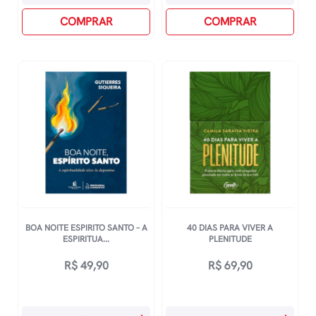
De
Mulheres
Santo
COMPRAR
Nvt
COMPRAR
Agostinho
-
quantidade
Duas
Colunas
-
Verde
Musgo
Floral
quantidade
BOA NOITE ESPIRITO SANTO – A
40 DIAS PARA VIVER A
ESPIRITUA...
PLENITUDE
R$
49,90
R$
69,90
Boa
40