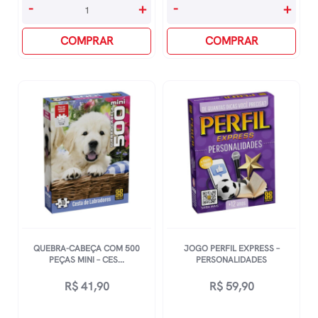
Quebra-
Boneca
-
+
-
+
Cabeça
Angela
Com
COMPRAR
Candy
COMPRAR
2000
School
Peças
quantidade
-
Dubrovnik
quantidade
QUEBRA-CABEÇA COM 500
JOGO PERFIL EXPRESS –
PEÇAS MINI – CES...
PERSONALIDADES
R$
41,90
R$
59,90