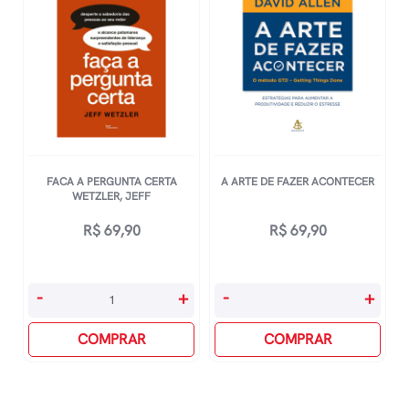
quantidade
FACA A PERGUNTA CERTA
A ARTE DE FAZER ACONTECER
WETZLER, JEFF
R$
69,90
R$
69,90
Faca
A
-
+
-
+
A
Arte
Pergunta
COMPRAR
De
COMPRAR
Certa
Fazer
Wetzler,
Acontecer
Jeff
quantidade