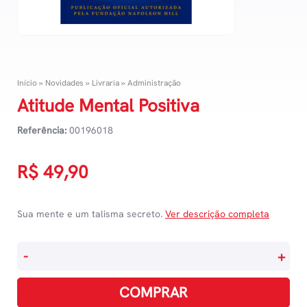
Início
»
Novidades
»
Livraria
»
Administração
Atitude Mental Positiva
Referência:
00196018
R$
49,90
Sua mente e um talisma secreto.
Ver descrição completa
Atitude
-
+
Mental
Positiva
COMPRAR
quantidade