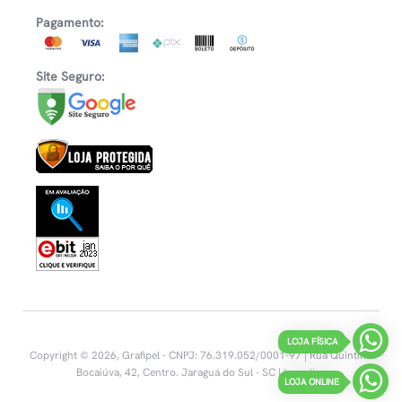
Pagamento:
Site Seguro:
LOJA FÍSICA
Copyright © 2026, Grafipel - CNPJ: 76.319.052/0001-97 | Rua Quintino
Bocaiúva, 42, Centro.
Jaraguá do Sul - SC |
Inovalize
LOJA ONLINE