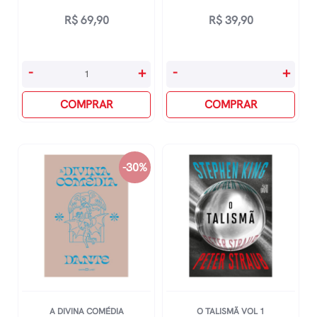
R$
69,90
R$
39,90
O
Léa
-
+
-
+
Diabo
Não
Veste
COMPRAR
É
COMPRAR
Prada
A
quantidade
Culpada
Vol.
-30%
1:
Livro-
Jogo
Com
Páginas
Destacáveis
quantidade
A DIVINA COMÉDIA
O TALISMÃ VOL 1